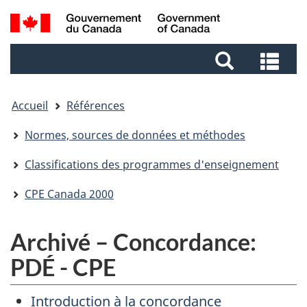
Aller
Aller
Passer
Recherche
au
au
à
et
contenu
pied
la
Rec
menus
principal
de
version
et
page
HTML
me
simplifiée
Accueil
Références
Normes, sources de données et méthodes
Classifications des programmes d'enseignement
CPE Canada 2000
Archivé – Concordance:
PDÉ - CPE
Introduction à la concordance