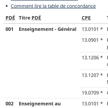
Comment lire la table de concordance
Concordance
PDÉ
Titre
PDÉ
CPE
entre
Concordance
001
Enseignement - Général
13.0101 *
le
:
13.0901 *
Principal
PDÉ
domaine
-
d'études
13.1206 *
CPE
(PDÉ)
(deux
13.1207 *
premières
colonnes
19.0709 *
:
002
Enseignement au
13.0101 *
PDÉ,