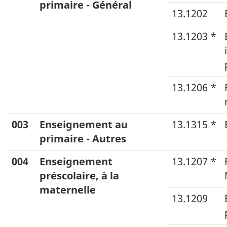
primaire - Général
titre
13.1202
PDÉ)
13.1203 *
et
la
Classification
13.1206 *
des
programmes
003
Enseignement au
13.1315 *
d'enseignement
primaire - Autres
(CPE)
(troisième
004
Enseignement
13.1207 *
et
préscolaire, à la
maternelle
quatrième
13.1209
colonnes
: