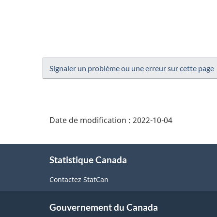
Signaler un problème ou une erreur sur cette page
Date de modification :
2022-10-04
À
Statistique Canada
propos
de
Contactez StatCan
ce
Gouvernement du Canada
site