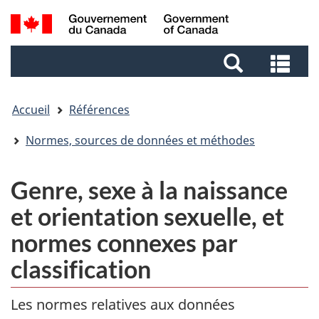
Aller
Aller
Passer
Recherche
au
au
à
et
contenu
pied
la
Rec
menus
principal
de
version
et
page
HTML
me
simplifiée
Accueil
Références
Normes, sources de données et méthodes
Genre, sexe à la naissance
et orientation sexuelle, et
normes connexes par
classification
Les normes relatives aux données