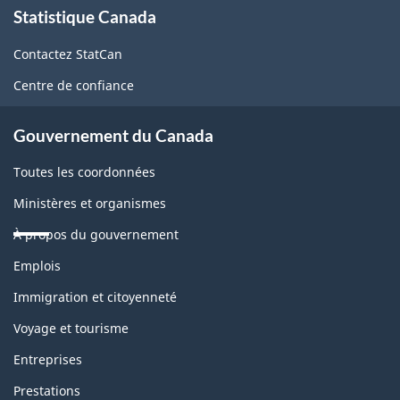
Statistique Canada
propos
de
Contactez StatCan
ce
Centre de confiance
site
Gouvernement du Canada
Toutes les coordonnées
Ministères et organismes
À propos du gouvernement
Thèmes
Emplois
et
sujets
Immigration et citoyenneté
Voyage et tourisme
Entreprises
Prestations