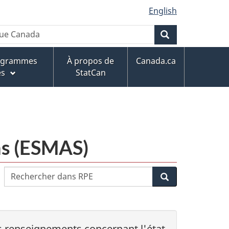
English
Rechercher
rogrammes
À propos de
Canada.ca
es
StatCan
ins (ESMAS)
Rechercher
Recherche
dans
Renseignements
pour
les
es renseignements concernant l'état