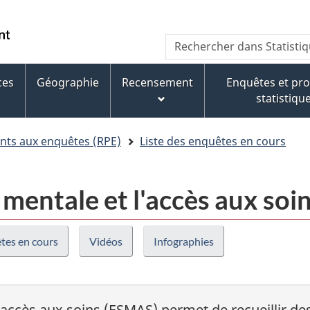
Aller
Aller
Passer
au
au
à
WxT
Rechercher
contenu
pied
la
dans
Search
principal
de
version
Statistique
page
HTML
ces
Géographie
Recensement
Enquêtes et p
form
Canada
simplifiée
statistiqu
nts aux enquêtes (RPE)
Liste des enquêtes en cours
 mentale et l'accès aux so
êtes en cours
Vidéos
Infographies
l'accès aux soins (ESMAS) permet de recueillir d