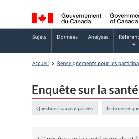
Sélection
WxT
de
Language
la
switcher
Menus
langue
Sujets
Données
Analyses
Référen
des
sujets
Accueil
Renseignements pour les participa
Enquête sur la santé
Questions souvent posées
Liste des enqu
L'Enquête sur la santé mentale et 