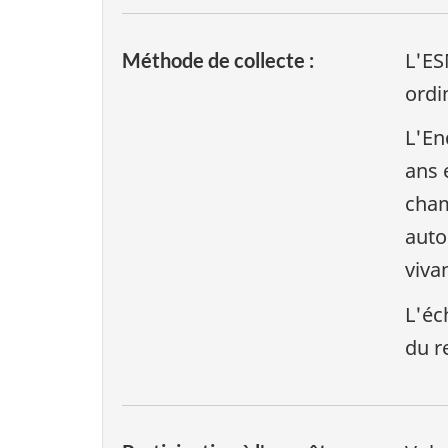
L'ES
Méthode de collecte :
ordi
L'En
ans 
cham
auto
viva
L'éc
du r