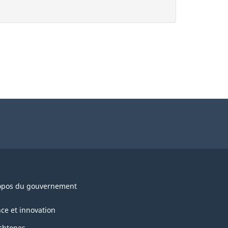
opos du gouvernement
nce et innovation
chtones