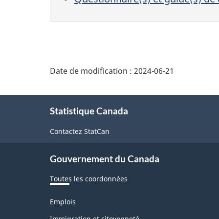
Date de modification :
2024-06-21
À
Statistique Canada
propos
de
Contactez StatCan
ce
Gouvernement du Canada
site
Toutes les coordonnées
Thèmes
Emplois
et
Immigration et citoyenneté