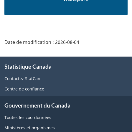
Date de modification :
2026-08-04
À
Statistique Canada
propos
de
Contactez StatCan
ce
Centre de confiance
site
Gouvernement du Canada
Toutes les coordonnées
Ministères et organismes