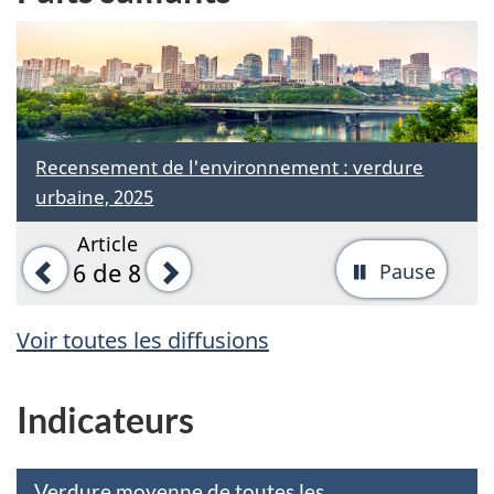
Recensement de l'environnement : verdure
urbaine, 2025
Article
Précédent
Suivant
6
de 8
Pause
-
Arrête
Voir toutes les diffusions
la
rotati
Indicateurs
d'ong
Verdure moyenne de toutes les