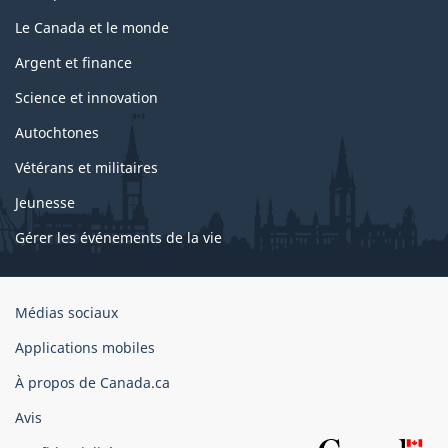
Le Canada et le monde
Argent et finance
Science et innovation
Autochtones
Vétérans et militaires
Jeunesse
Gérer les événements de la vie
Organisation
Médias sociaux
du
Applications mobiles
gouvernement
du
À propos de Canada.ca
Canada
Avis