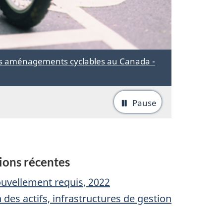
les aménagements cyclables au Canada -
Pause
-
Arrêter
la
rotation
sions récentes
d'onglets
ouvellement requis, 2022
des actifs, infrastructures de gestion