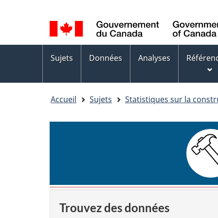
Sélection
WxT
de
Language
la
switcher
Menus
langue
Sujets
Données
Analyses
Référen
des
sujets
Accueil
Sujets
Statistiques sur la const
Trouvez des données