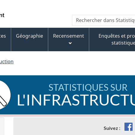
Aller
Aller
Passer
au
au
à
WxT
Rechercher
contenu
pied
la
dans
Search
principal
de
version
Statistique
page
HTML
ces
Géographie
Recensement
Enquêtes et p
form
Canada
simplifiée
statistiqu
ruction
STATISTIQUES SUR
L'INFRASTRUCT
F
Suivez :