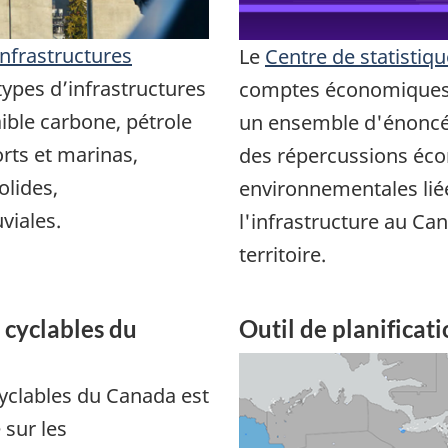
infrastructures
Le
Centre de statistiqu
ypes d’infrastructures
comptes économiques d
aible carbone, pétrole
un ensemble d'énoncés
orts et marinas,
des répercussions éco
olides,
environnementales liées
viales.
l'infrastructure au Ca
territoire.
 cyclables du
Outil de planificat
yclables du Canada est
sur les