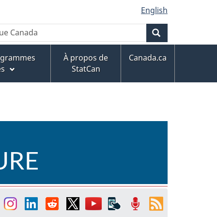
English
Rechercher
rogrammes
À propos de
Canada.ca
es
StatCan
URE
acebook
Instagram
Linkedin
Reddit
Twitter
YouTube
Applications
Balados
Fils