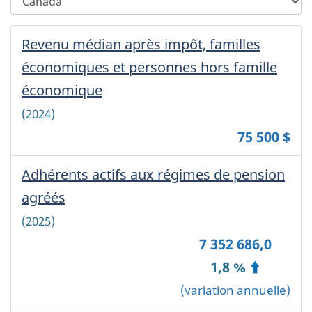
une
any
région
selection
Région
Revenu médian après impôt, familles
géographique
will
géographique
automatically
économiques et personnes hors famille
choisie:
update
~
économique
-
the
'
page
Canada
(2024)
'
content.
75 500 $
~
Canada
Adhérents actifs aux régimes de pension
~
'
';
agréés
-
?
Canada
(2025)
>
7 352 686,0
1,8 %
(variation annuelle)