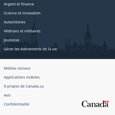
Argent et finance
Science et innovation
Autochtones
Vétérans et militaires
Jeunesse
Gérer les événements de la vie
Organisation
Médias sociaux
du
Applications mobiles
gouvernement
du
À propos de Canada.ca
Canada
Avis
Confidentialité