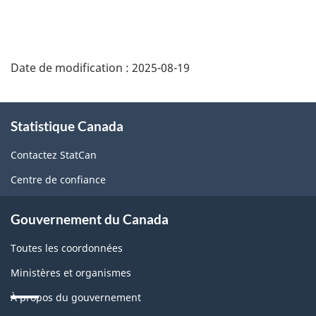
Date de modification :
2025-08-19
À
Statistique Canada
propos
de
Contactez StatCan
ce
Centre de confiance
site
Gouvernement du Canada
Toutes les coordonnées
Ministères et organismes
À propos du gouvernement