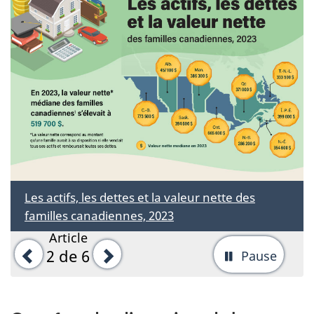
Les actifs, les dettes et la valeur nette des
familles canadiennes, 2023
Article
Précédent
Suivant
2
de 6
Pause
-
Arrête
la