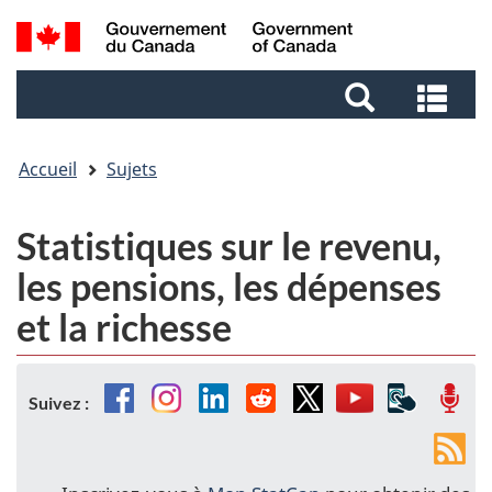
Aller
Aller
Passer
Recherche
au
au
à
et
contenu
pied
la
Rec
menus
principal
de
version
et
page
HTML
me
simplifiée
Accueil
Sujets
Statistiques sur le revenu,
les pensions, les dépenses
et la richesse
Facebook
Instagram
Linkedin
Reddit
Twitter
YouTube
Applicat
Bal
Suivez :
mobiles
Fils
de