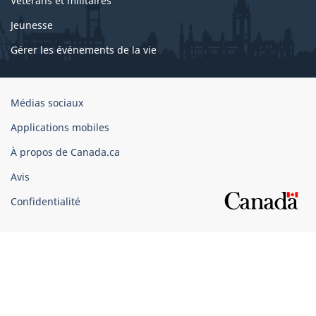
Vétérans et militaires
Jeunesse
Gérer les événements de la vie
Organisation
Médias sociaux
du
Applications mobiles
gouvernement
du
À propos de Canada.ca
Canada
Avis
Confidentialité