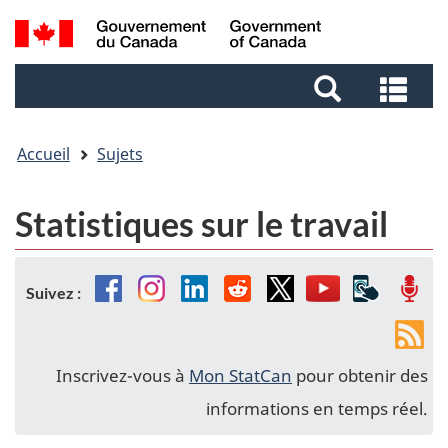
Aller
Aller
Passer
Recherche
au
au
à
et
contenu
pied
la
Rec
menus
principal
de
version
et
page
HTML
me
simplifiée
Accueil
Sujets
Statistiques sur le travail
Facebook
Instagram
Linkedin
Reddit
Twitter
YouTube
Applicat
Bal
Suivez :
mobiles
Fils
de
Inscrivez-vous à
Mon StatCan
pour obtenir des
nou
informations en temps réel.