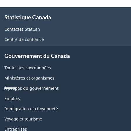
À
Statistique Canada
propos
de
Contactez StatCan
ce
Centre de confiance
site
Gouvernement du Canada
Toutes les coordonnées
Ministères et organismes
À propos du gouvernement
Thèmes
Emplois
et
sujets
Immigration et citoyenneté
Voyage et tourisme
Entreprises