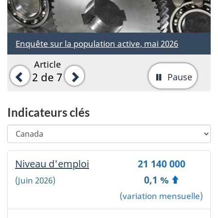
Enquête sur la population active, mai 2026
Article
Précédent
Suivant
2
de 7
Pause
-
Arrête
la
Indicateurs clés
rotati
Choisir
Changing
d'ong
une
any
région
selection
Région
Niveau d'emploi
-
21 140 000
géographique
will
géographique
automatically
Canada
0,1 %
(Juin 2026)
choisie:
update
~
(variation mensuelle)
the
'
page