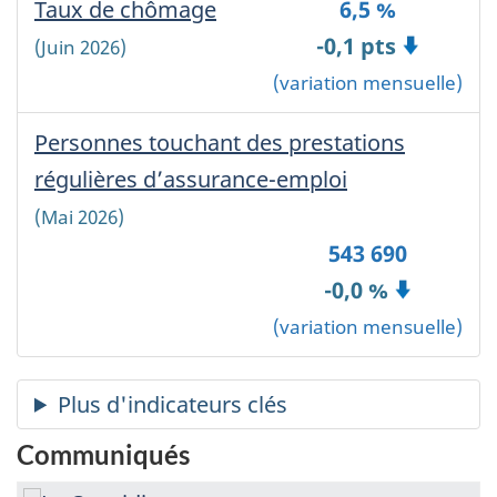
'
content.
Taux de chômage
-
6,5 %
~
Canada
-0,1 pts
(Juin 2026)
Canada
(variation mensuelle)
~
'
';
Personnes touchant des prestations
?
>
régulières d’assurance-emploi
-
Canada
(Mai 2026)
543 690
-0,0 %
(variation mensuelle)
Communiqués