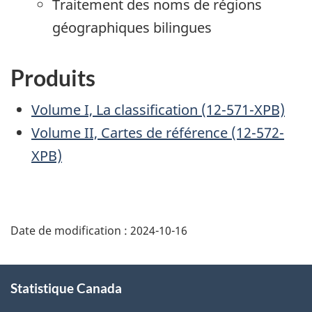
Traitement des noms de régions
géographiques bilingues
Produits
Volume I, La classification (12-571-XPB)
Volume II, Cartes de référence (12-572-
XPB)
Date de modification :
2024-10-16
À
Statistique Canada
propos