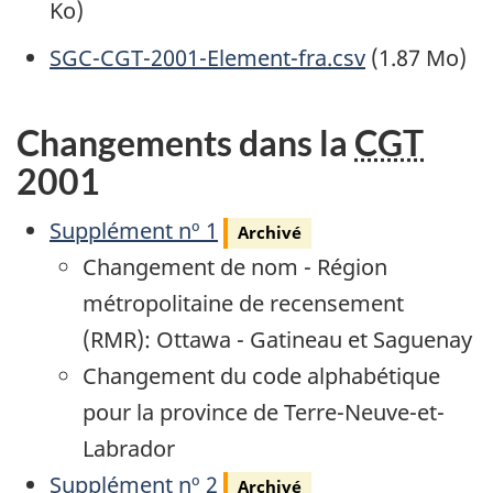
Ko)
Document
SGC-CGT-2001-Element-fra.csv
(1.87 Mo)
Changements dans la
CGT
2001
Archivé
Supplément nº 1
Archivé
Changement de nom - Région
métropolitaine de recensement
(RMR): Ottawa - Gatineau et Saguenay
Changement du code alphabétique
pour la province de Terre-Neuve-et-
Labrador
Archivé
Supplément nº 2
Archivé