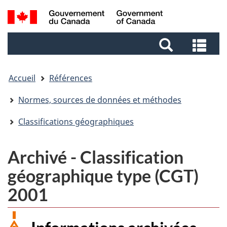
Aller
Aller
Passer
Recherche
au
au
à
et
contenu
pied
la
Rec
menus
principal
de
version
et
page
HTML
me
simplifiée
Accueil
Références
Normes, sources de données et méthodes
Classifications géographiques
Archivé - Classification
géographique type (CGT)
2001