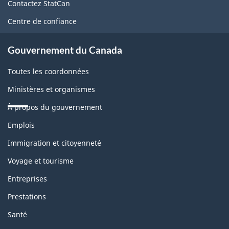
de
Contactez StatCan
ce
Centre de confiance
site
Gouvernement du Canada
Toutes les coordonnées
Ministères et organismes
À propos du gouvernement
Thèmes
Emplois
et
sujets
Immigration et citoyenneté
Voyage et tourisme
Entreprises
Prestations
Santé