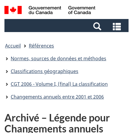
Aller
Aller
Passer
Recherche
au
au
à
et
contenu
pied
la
Rec
menus
principal
de
version
et
page
HTML
me
simplifiée
Accueil
Références
Normes, sources de données et méthodes
Classifications géographiques
CGT 2006 - Volume I, (final) La classification
Changements annuels entre 2001 et 2006
Archivé – Légende pour
Changements annuels