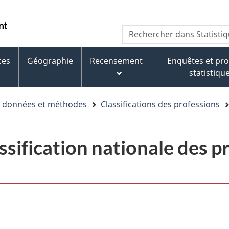
Aller
Aller
Passer
au
au
à
WxT
Rechercher
contenu
pied
la
dans
Search
principal
de
version
Statistique
page
HTML
ces
Géographie
Recensement
Enquêtes et p
form
Canada
simplifiée
statistiqu
e données et méthodes
Classifications des professions
assification nationale des 