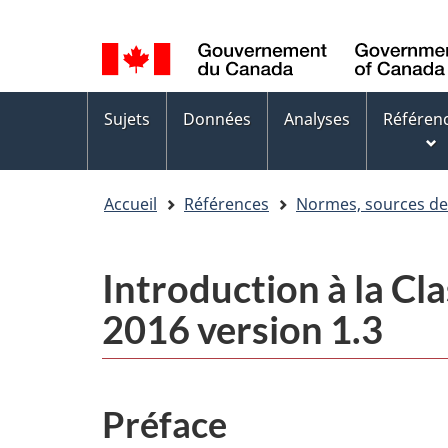
Sélection
WxT
de
Language
la
switcher
Menus
langue
Sujets
Données
Analyses
Référen
des
sujets
Accueil
Références
Normes, sources d
Introduction à la Cl
2016 version 1.3
Préface