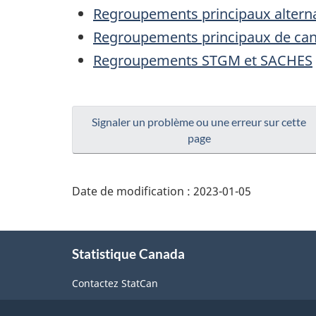
Regroupements principaux alterna
Regroupements principaux de ca
Regroupements STGM et SACHES
Signaler un problème ou une erreur sur cette
page
Date de modification :
2023-01-05
À
Statistique Canada
propos
de
Contactez StatCan
ce