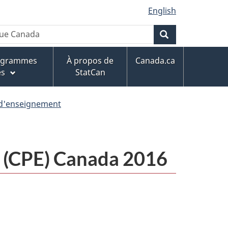
English
Rechercher
rogrammes
À propos de
Canada.ca
es
StatCan
 d'enseignement
t (CPE) Canada 2016