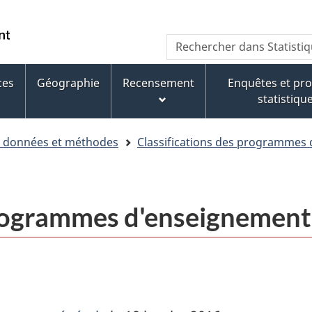
Aller
Aller
Passer
au
au
à
WxT
Rechercher
contenu
pied
la
dans
Search
principal
de
version
Statistique
page
HTML
ces
Géographie
Recensement
Enquêtes et p
form
Canada
simplifiée
statistiqu
e données et méthodes
Classifications des programmes
programmes d'enseignemen