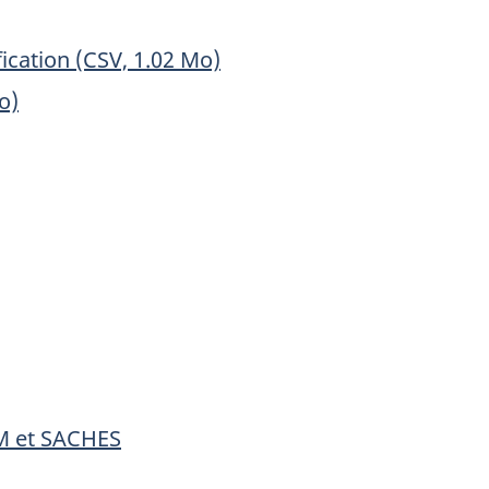
fication (CSV, 1.02 Mo)
o)
M et SACHES