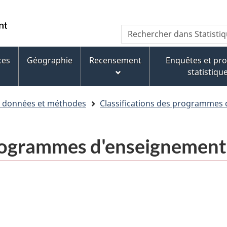
Aller
Aller
Passer
au
au
à
WxT
Rechercher
contenu
pied
la
dans
Search
principal
de
version
Statistique
page
HTML
ces
Géographie
Recensement
Enquêtes et p
form
Canada
simplifiée
statistiqu
e données et méthodes
Classifications des programmes
programmes d'enseignemen