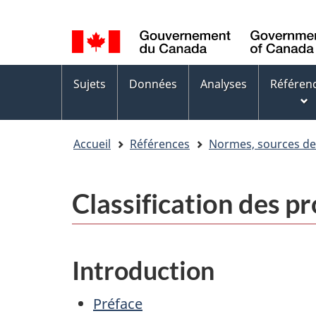
Sélection
WxT
de
Language
la
switcher
Menus
langue
Sujets
Données
Analyses
Référen
des
sujets
Accueil
Références
Normes, sources d
Classification des 
Introduction
Préface