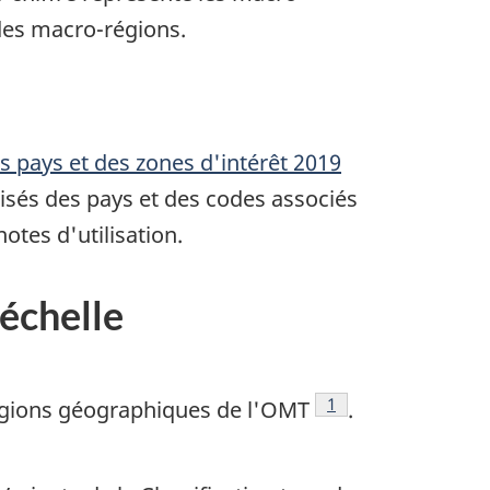
 des macro-régions.
es pays et des zones d'intérêt 2019
isés des pays et des codes associés
otes d'utilisation.
échelle
Note de bas de page
1
égions géographiques de l'OMT
.