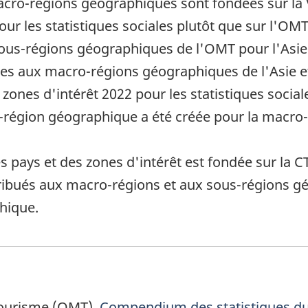
acro-régions géographiques sont fondées sur la Va
our les statistiques sociales plutôt que sur l'OMT
ous-régions géographiques de l'OMT pour l'Asie de
ées aux macro-régions géographiques de l'Asie et 
 zones d'intérêt 2022 pour les statistiques social
-région géographique a été créée pour la macro
es pays et des zones d'intérêt est fondée sur la 
attribués aux macro-régions et aux sous-régions
phique.
 bas de page
tourisme (OMT),
Compendium des statistiques du