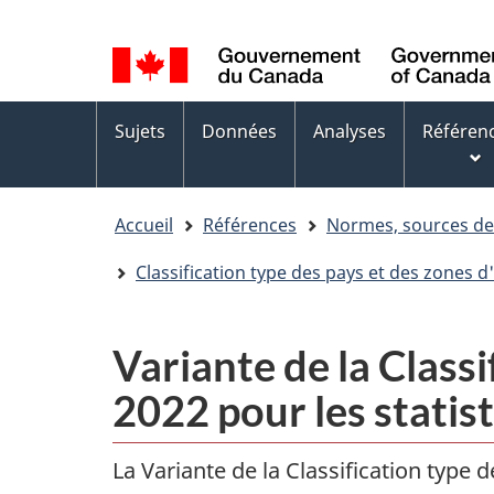
Sélection
WxT
de
Language
la
switcher
Menus
langue
Sujets
Données
Analyses
Référen
des
sujets
Accueil
Références
Normes, sources d
Classification type des pays et des zones d
Variante de la Classi
2022 pour les statis
La Variante de la Classification type 