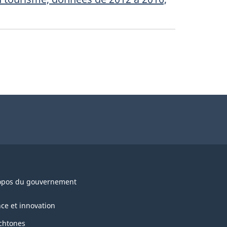
opos du gouvernement
nce et innovation
chtones