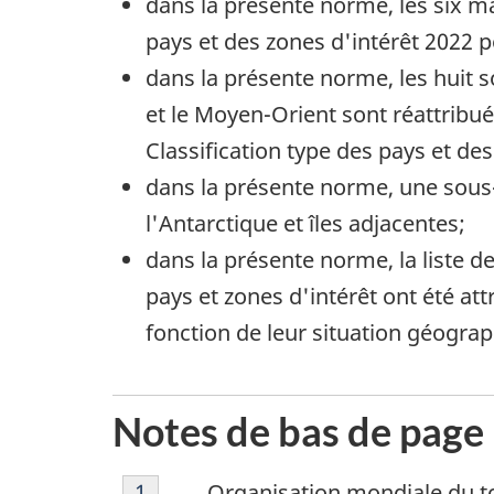
dans la présente norme, les six m
pays et des zones d'intérêt 2022 p
dans la présente norme, les huit s
et le Moyen-Orient sont réattribu
Classification type des pays et des
dans la présente norme, une sous
l'Antarctique et îles adjacentes;
dans la présente norme, la liste d
pays et zones d'intérêt ont été 
fonction de leur situation géogra
Notes de bas de page
Note
Retour à la référence de la note de
1
Organisation mondiale du 