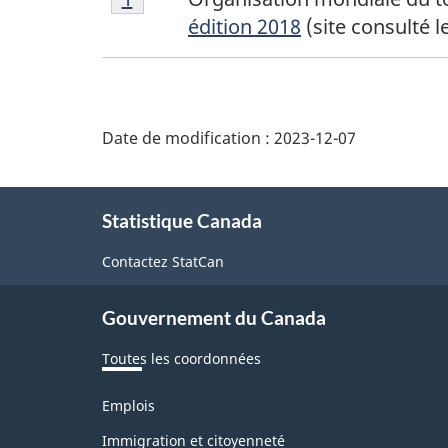
de
édition 2018
(site consulté le
bas
de
page
1
Date de modification :
2023-12-07
À
Statistique Canada
propos
de
Contactez StatCan
ce
Gouvernement du Canada
site
Toutes les coordonnées
Thèmes
Emplois
et
sujets
Immigration et citoyenneté