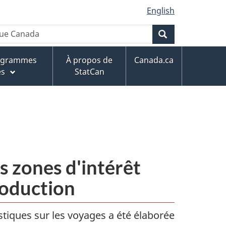
English
Rechercher
rogrammes
À propos de
Canada.ca
es
StatCan
es zones d'intérêt
troduction
istiques sur les voyages a été élaborée