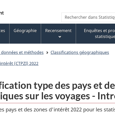
Aller
Aller
Passer
au
au
à
WxT
Rechercher
contenu
pied
la
dans
Search
principal
de
version
Statistique
page
HTML
ces
Géographie
Recensement
Enquêtes et p
form
Canada
simplifiée
statistiqu
e données et méthodes
Classifications géographiques
'intérêt (CTPZI) 2022
fication type des pays et d
tiques sur les voyages - In
des pays et des zones d'intérêt 2022 pour les stat