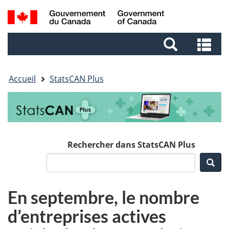
Aller
Aller
Passer
Recherche
au
au
à
et
contenu
pied
la
Re
menus
principal
de
version
et
page
HTML
me
simplifiée
Accueil
StatsCAN Plus
Rechercher dans StatsCAN Plus
Rec
En septembre, le nombre
d’entreprises actives