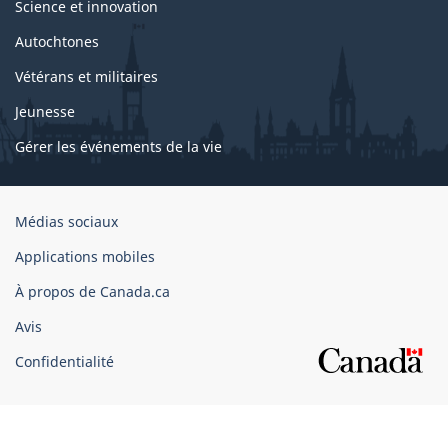
Science et innovation
Autochtones
Vétérans et militaires
Jeunesse
Gérer les événements de la vie
Organisation
Médias sociaux
du
Applications mobiles
gouvernement
du
À propos de Canada.ca
Canada
Avis
Confidentialité