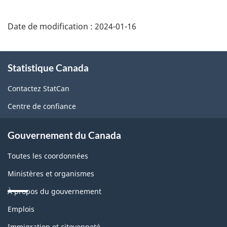
Date de modification :
2024-01-16
À
Statistique Canada
propos
de
Contactez StatCan
ce
Centre de confiance
site
Gouvernement du Canada
Toutes les coordonnées
Ministères et organismes
À propos du gouvernement
Thèmes
Emplois
et
Immigration et citoyenneté