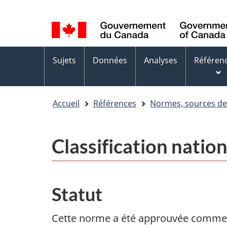
Sélection
WxT
de
Language
la
switcher
Menus
langue
Sujets
Données
Analyses
Référen
des
sujets
Accueil
Références
Normes, sources d
Classification natio
Statut
Cette norme a été approuvée comm