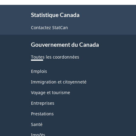
À
Statistique Canada
propos
de
Contactez StatCan
ce
Gouvernement du Canada
site
Toutes les coordonnées
Thèmes
Emplois
et
sujets
Immigration et citoyenneté
Voyage et tourisme
Entreprises
Prestations
Santé
Impôts