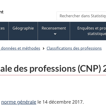
Aller
Aller
Passer
au
au
à
WxT
Rechercher
contenu
pied
la
dans
Search
principal
de
version
Statistique
page
HTML
ces
Géographie
Recensement
Enquêtes et p
form
Canada
simplifiée
statistiqu
e données et méthodes
Classifications des professions
nale des professions (CNP)
e
norme générale
le 14 décembre 2017.