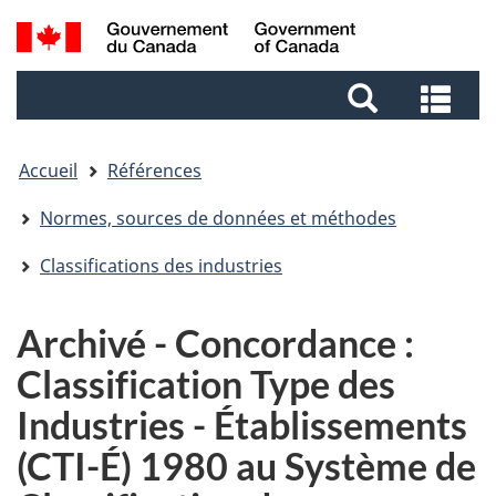
Aller
Aller
Passer
Recherche
au
au
à
et
contenu
pied
la
Rec
menus
principal
de
version
et
page
HTML
me
simplifiée
Accueil
Références
Normes, sources de données et méthodes
Classifications des industries
Archivé - Concordance :
Classification Type des
Industries - Établissements
(CTI-É) 1980 au Système de