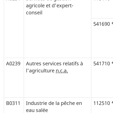
agricole et d'expert-
conseil
541690 
A0239
Autres services relatifs à
541710 
l'agriculture
n.c.a.
B0311
Industrie de la pêche en
112510 
eau salée