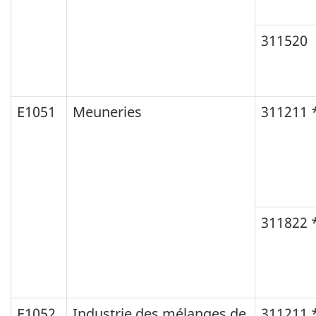
311520
E1051
Meuneries
311211 
311822 
E1052
Industrie des mélanges de
311211 