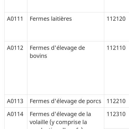
des
Type
Industries
des
A0111
Fermes laitières
112120
-
Industries
Établissements
-
(CTI-
Établissements
A0112
Fermes d'élevage de
112110
bovins
É)
(CTI-
1980
É)
(deux
1980
premières
au
colonnes
Système
A0113
Fermes d'élevage de porcs
112210
:
de
code,
Classification
A0114
Fermes d'élevage de la
112310
volaille (y comprise la
titre)
des