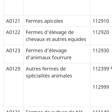
et
quatrième
A0121
Fermes apicoles
112910
colonnes
:
A0122
Fermes d'élevage de
112920
code,
chevaux et autres equides
titre).
A0123
Fermes d'élevage
112930
La
d'animaux fourrure
dernière
A0129
Autres fermes de
112399 
colonne
spécialités animales
contient
112999
les
notes
explicatives.