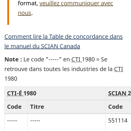
format,
veuillez communiquer avec
nous
.
Archived
Comment lire la Table de concordance dans
Content
le manuel du
SCIAN
Canada
Note :
Le code "-----" en
CTI
1980 = Se
retrouve dans toutes les industries de la
CTI
1980
Concordance
CTI-É
1980
SCIAN
2
entre
Code
Titre
Code
la
Classification
Concordance :
-----
-----
551114
Type
Classification