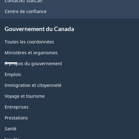
Contactez StatCan
ce
Centre de confiance
site
Gouvernement du Canada
Toutes les coordonnées
Ministères et organismes
À propos du gouvernement
Thèmes
Emplois
et
sujets
Immigration et citoyenneté
Voyage et tourisme
Entreprises
Prestations
Santé