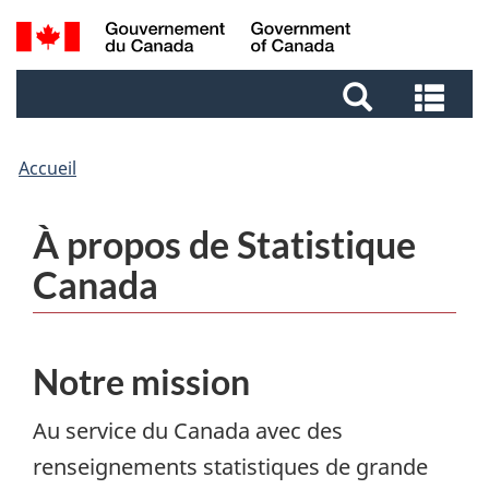
Passer
Aller
Aller
Passer
Recherche
au
au
au
à
et
Gestionnaire
contenu
pied
la
Rec
menus
des
principal
de
version
et
Invitations
page
HTML
me
simplifiée
Accueil
À propos de Statistique
Canada
Notre mission
Au service du Canada avec des
renseignements statistiques de grande