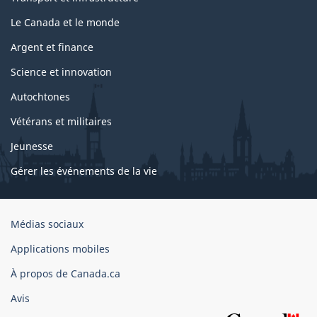
Le Canada et le monde
Argent et finance
Science et innovation
Autochtones
Vétérans et militaires
Jeunesse
Gérer les événements de la vie
Organisation
Médias sociaux
du
Applications mobiles
gouvernement
du
À propos de Canada.ca
Canada
Avis