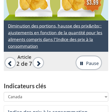
Diminution des portions, hausse des prix&nbs;:
ajustements en fonction de la quantité pour les
aliments compris dans l'Indice des prix à la
consommation
Article
Précédent
Suivant
2
de 7
Pause
-
Arrête
la
Indicateurs clés
rotati
Choisir
Changing
d'ong
une
any
région
selection
Région