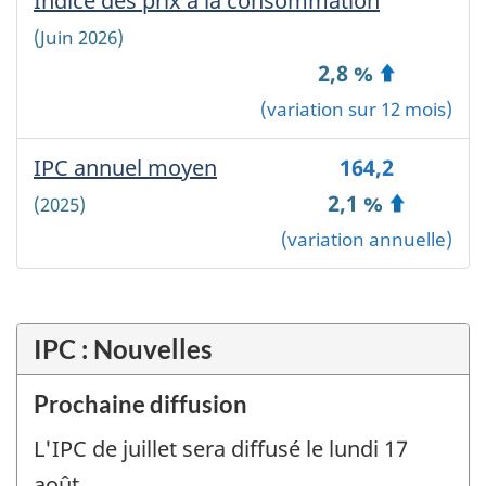
Indice des prix à la consommation
-
géographique
will
géographique
automatically
Canada
(Juin 2026)
choisie:
update
~
2,8 %
the
'
page
(variation sur 12 mois)
'
content.
~
IPC annuel moyen
-
164,2
Canada
Canada
2,1 %
(2025)
~
'
';
(variation annuelle)
?
>
IPC : Nouvelles
Prochaine diffusion
L'IPC de juillet sera diffusé le lundi 17
août.