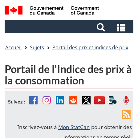
Aller
Aller
Passer
Recherche
au
au
à
et
contenu
pied
la
Rec
menus
principal
de
version
et
page
HTML
me
simplifiée
Accueil
Sujets
Portail des prix et indices de prix
Portail de l'Indice des prix à
la consommation
Facebook
Instagram
Linkedin
Reddit
Twitter
YouTube
Applicat
Bal
Suivez :
mobiles
Fils
de
Inscrivez-vous à
Mon StatCan
pour obtenir des
nou
informations en temps réel.