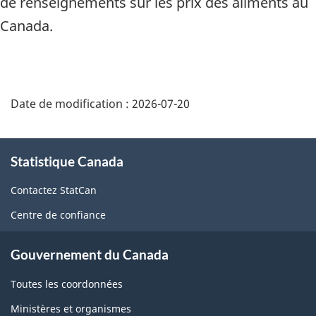
de renseignements sur les prix des aliments au
Canada.
Date de modification :
2026-07-20
À
Statistique Canada
propos
de
Contactez StatCan
ce
Centre de confiance
site
Gouvernement du Canada
Toutes les coordonnées
Ministères et organismes