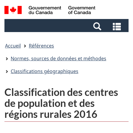
Aller
Aller
Passer
Recherche
au
au
à
et
contenu
pied
la
Rec
menus
principal
de
version
et
page
HTML
me
simplifiée
Accueil
Références
Normes, sources de données et méthodes
Classifications géographiques
Classification des centres
de population et des
régions rurales 2016