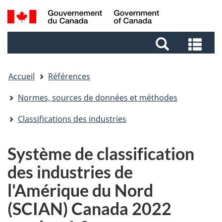
Aller
Aller
Passer
Recherche
au
au
à
et
contenu
pied
la
Rec
menus
principal
de
version
et
page
HTML
me
simplifiée
Accueil
Références
Normes, sources de données et méthodes
Classifications des industries
Système de classification
des industries de
l'Amérique du Nord
(SCIAN) Canada 2022