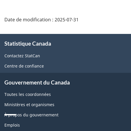
Date de modification :
2025-07-31
À
Statistique Canada
propos
de
Contactez StatCan
ce
Centre de confiance
site
Gouvernement du Canada
Toutes les coordonnées
Ministères et organismes
À propos du gouvernement
Thèmes
Emplois
et